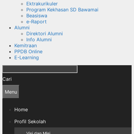
Ektrakurikuler
Program Kekhasan SD Bawamai
Beasiswa
e-Raport
Alumni
Direktori Alumni
Info Alumni
Kemitraan
PPDB Online
E-Learning
Cari
Menu
Home
Profil Sekolah
Visi dan Misi