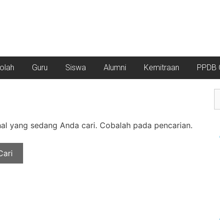
kolah
Guru
Siswa
Alumni
Kemitraan
PPDB O
l yang sedang Anda cari. Cobalah pada pencarian.