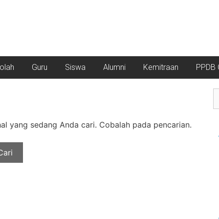
kolah
Guru
Siswa
Alumni
Kemitraan
PPDB O
l yang sedang Anda cari. Cobalah pada pencarian.