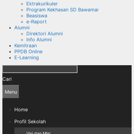
Ektrakurikuler
Program Kekhasan SD Bawamai
Beasiswa
e-Raport
Alumni
Direktori Alumni
Info Alumni
Kemitraan
PPDB Online
E-Learning
Cari
Menu
Home
Profil Sekolah
Visi dan Misi