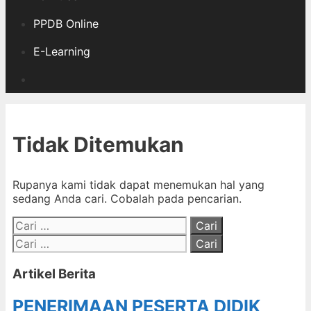
PPDB Online
E-Learning
Cari
Tidak Ditemukan
Rupanya kami tidak dapat menemukan hal yang
sedang Anda cari. Cobalah pada pencarian.
Cari
untuk:
Cari
untuk:
Artikel Berita
PENERIMAAN PESERTA DIDIK