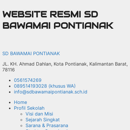
Langsung
WEBSITE RESMI SD
ke
isi
BAWAMAI PONTIANAK
SD BAWAMAI PONTIANAK
JL. KH. Ahmad Dahlan, Kota Pontianak, Kalimantan Barat,
78116
0561574269
089514193028 (khusus WA)
info@sdbawamaipontianak.sch.id
Home
Profil Sekolah
Visi dan Misi
Sejarah Singkat
Sarana & Prasarana