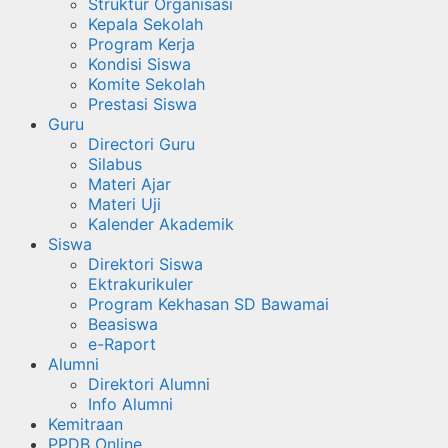
Struktur Organisasi
Kepala Sekolah
Program Kerja
Kondisi Siswa
Komite Sekolah
Prestasi Siswa
Guru
Directori Guru
Silabus
Materi Ajar
Materi Uji
Kalender Akademik
Siswa
Direktori Siswa
Ektrakurikuler
Program Kekhasan SD Bawamai
Beasiswa
e-Raport
Alumni
Direktori Alumni
Info Alumni
Kemitraan
PPDB Online