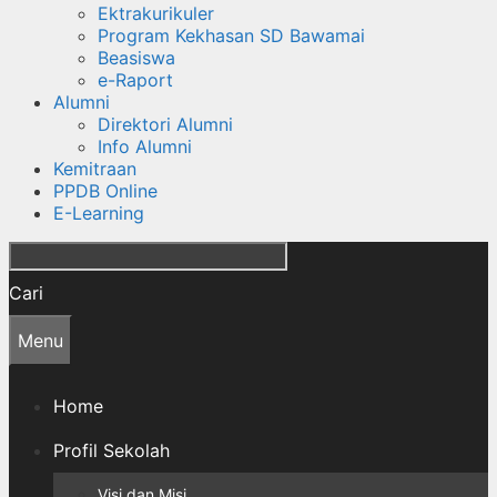
Ektrakurikuler
Program Kekhasan SD Bawamai
Beasiswa
e-Raport
Alumni
Direktori Alumni
Info Alumni
Kemitraan
PPDB Online
E-Learning
Cari
Menu
Home
Profil Sekolah
Visi dan Misi