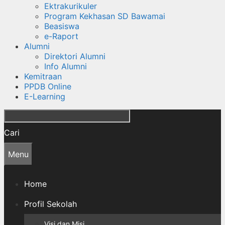
Ektrakurikuler
Program Kekhasan SD Bawamai
Beasiswa
e-Raport
Alumni
Direktori Alumni
Info Alumni
Kemitraan
PPDB Online
E-Learning
Cari
Menu
Home
Profil Sekolah
Visi dan Misi