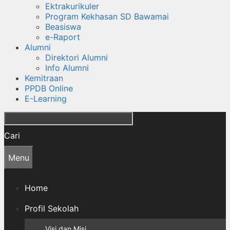
Ektrakurikuler
Program Kekhasan SD Bawamai
Beasiswa
e-Raport
Alumni
Direktori Alumni
Info Alumni
Kemitraan
PPDB Online
E-Learning
Cari
Menu
Home
Profil Sekolah
Visi dan Misi