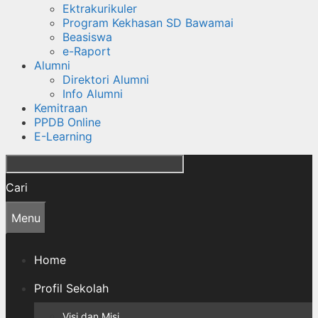
Ektrakurikuler
Program Kekhasan SD Bawamai
Beasiswa
e-Raport
Alumni
Direktori Alumni
Info Alumni
Kemitraan
PPDB Online
E-Learning
Cari
Menu
Home
Profil Sekolah
Visi dan Misi