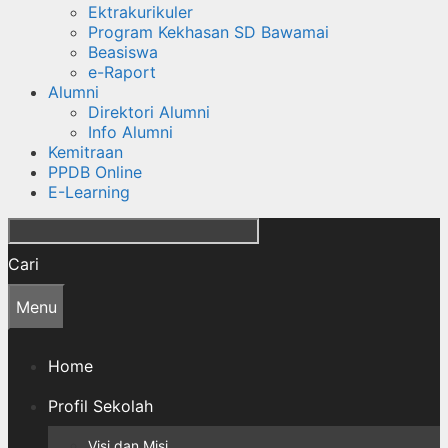
Ektrakurikuler
Program Kekhasan SD Bawamai
Beasiswa
e-Raport
Alumni
Direktori Alumni
Info Alumni
Kemitraan
PPDB Online
E-Learning
Cari
Menu
Home
Profil Sekolah
Visi dan Misi