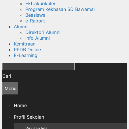
Ektrakurikuler
Program Kekhasan SD Bawamai
Beasiswa
e-Raport
Alumni
Direktori Alumni
Info Alumni
Kemitraan
PPDB Online
E-Learning
Cari
Menu
Home
Profil Sekolah
Visi dan Misi