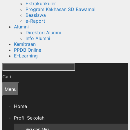
Ektrakurikuler
Program Kekhasan SD Bawamai
Beasiswa
e-Raport
Alumni
Direktori Alumni
Info Alumni
Kemitraan
PPDB Online
E-Learning
Cari
Menu
Home
Profil Sekolah
Visi dan Misi