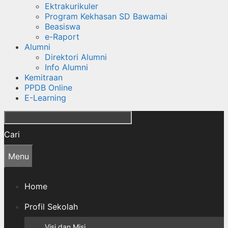
Ektrakurikuler
Program Kekhasan SD Bawamai
Beasiswa
e-Raport
Alumni
Direktori Alumni
Info Alumni
Kemitraan
PPDB Online
E-Learning
Cari
Menu
Home
Profil Sekolah
Visi dan Misi