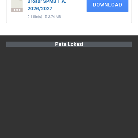
Brosur SPMB T.A.
DOWNLOAD
2026/2027
1 file(s)
3.74 MB
Peta Lokasi