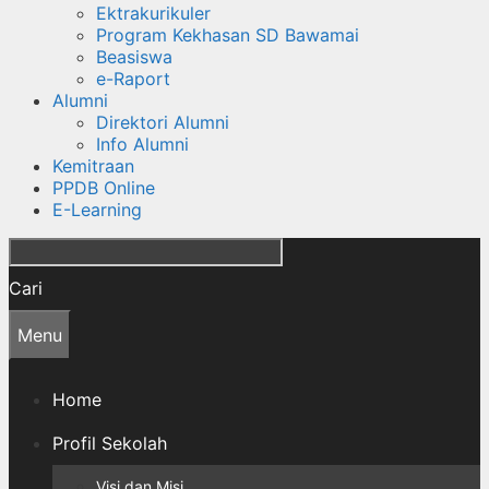
Ektrakurikuler
Program Kekhasan SD Bawamai
Beasiswa
e-Raport
Alumni
Direktori Alumni
Info Alumni
Kemitraan
PPDB Online
E-Learning
Cari
Menu
Home
Profil Sekolah
Visi dan Misi