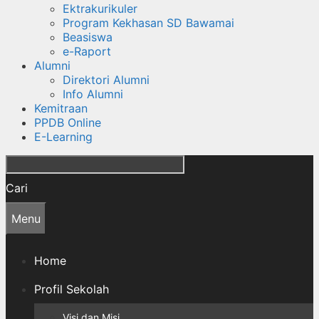
Ektrakurikuler
Program Kekhasan SD Bawamai
Beasiswa
e-Raport
Alumni
Direktori Alumni
Info Alumni
Kemitraan
PPDB Online
E-Learning
Cari
Menu
Home
Profil Sekolah
Visi dan Misi