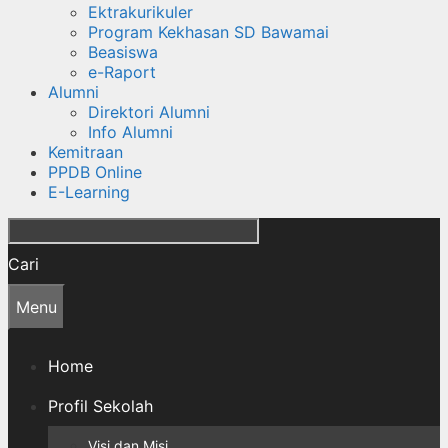
Ektrakurikuler
Program Kekhasan SD Bawamai
Beasiswa
e-Raport
Alumni
Direktori Alumni
Info Alumni
Kemitraan
PPDB Online
E-Learning
Cari
Menu
Home
Profil Sekolah
Visi dan Misi