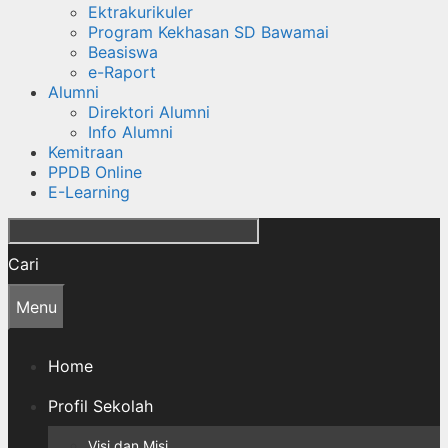
Ektrakurikuler
Program Kekhasan SD Bawamai
Beasiswa
e-Raport
Alumni
Direktori Alumni
Info Alumni
Kemitraan
PPDB Online
E-Learning
Cari
Menu
Home
Profil Sekolah
Visi dan Misi