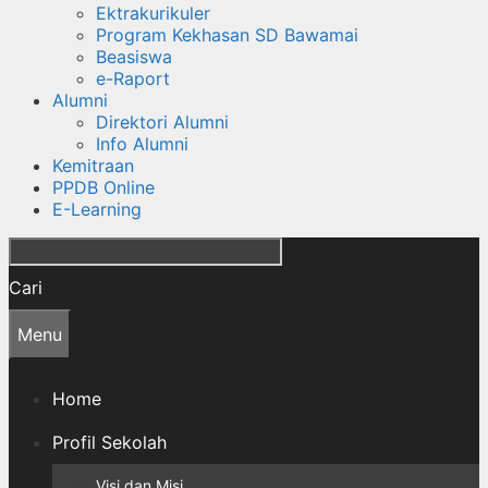
Ektrakurikuler
Program Kekhasan SD Bawamai
Beasiswa
e-Raport
Alumni
Direktori Alumni
Info Alumni
Kemitraan
PPDB Online
E-Learning
Cari
Menu
Home
Profil Sekolah
Visi dan Misi