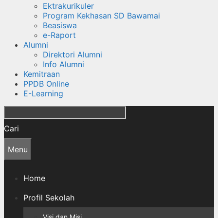
Ektrakurikuler
Program Kekhasan SD Bawamai
Beasiswa
e-Raport
Alumni
Direktori Alumni
Info Alumni
Kemitraan
PPDB Online
E-Learning
Cari
Menu
Home
Profil Sekolah
Visi dan Misi