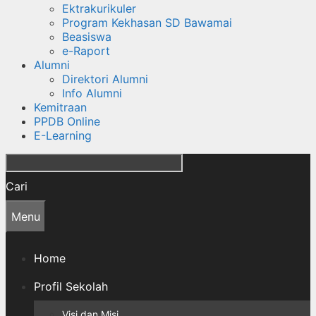
Ektrakurikuler
Program Kekhasan SD Bawamai
Beasiswa
e-Raport
Alumni
Direktori Alumni
Info Alumni
Kemitraan
PPDB Online
E-Learning
Cari
Menu
Home
Profil Sekolah
Visi dan Misi