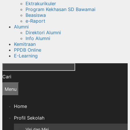
Ektrakurikuler
Program Kekhasan SD Bawamai
Beasiswa
e-Raport
Alumni
Direktori Alumni
Info Alumni
Kemitraan
PPDB Online
E-Learning
Cari
Menu
Home
Profil Sekolah
Visi dan Misi