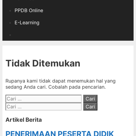
PPDB Online
E-Learning
Cari
Tidak Ditemukan
Rupanya kami tidak dapat menemukan hal yang
sedang Anda cari. Cobalah pada pencarian.
Cari
untuk:
Cari
untuk:
Artikel Berita
PENERIMAAN PESERTA DIDIK