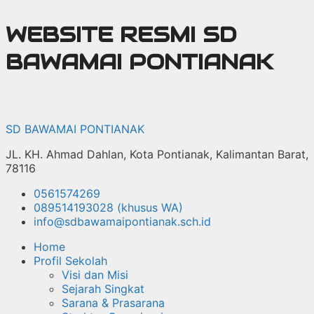
Langsung
WEBSITE RESMI SD
ke
isi
BAWAMAI PONTIANAK
SD BAWAMAI PONTIANAK
JL. KH. Ahmad Dahlan, Kota Pontianak, Kalimantan Barat,
78116
0561574269
089514193028 (khusus WA)
info@sdbawamaipontianak.sch.id
Home
Profil Sekolah
Visi dan Misi
Sejarah Singkat
Sarana & Prasarana