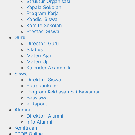
Struktur Organisasi
Kepala Sekolah
Program Kerja
Kondisi Siswa
Komite Sekolah
Prestasi Siswa
Guru
Directori Guru
Silabus
Materi Ajar
Materi Uji
Kalender Akademik
Siswa
Direktori Siswa
Ektrakurikuler
Program Kekhasan SD Bawamai
Beasiswa
e-Raport
Alumni
Direktori Alumni
Info Alumni
Kemitraan
PPDB Online