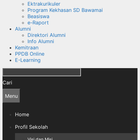
Ektrakurikuler
Program Kekhasan SD Bawamai
Beasiswa
e-Raport
Alumni
Direktori Alumni
Info Alumni
Kemitraan
PPDB Online
E-Learning
Cari
Menu
Home
Profil Sekolah
Visi dan Misi