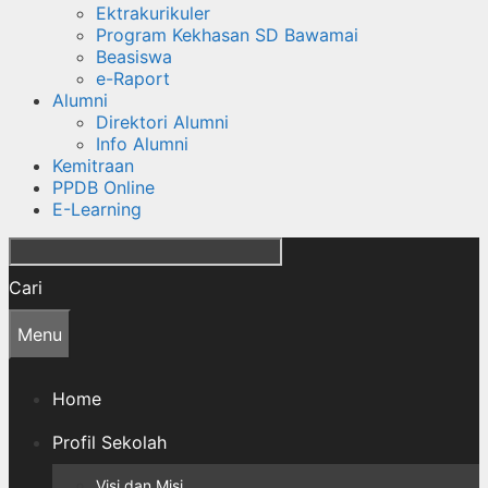
Ektrakurikuler
Program Kekhasan SD Bawamai
Beasiswa
e-Raport
Alumni
Direktori Alumni
Info Alumni
Kemitraan
PPDB Online
E-Learning
Cari
Menu
Home
Profil Sekolah
Visi dan Misi