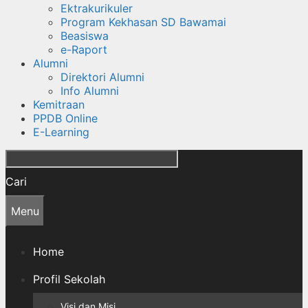
Ektrakurikuler
Program Kekhasan SD Bawamai
Beasiswa
e-Raport
Alumni
Direktori Alumni
Info Alumni
Kemitraan
PPDB Online
E-Learning
Cari
Menu
Home
Profil Sekolah
Visi dan Misi