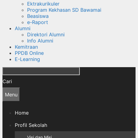
Ektrakurikuler
Program Kekhasan SD Bawamai
Beasiswa
e-Raport
Alumni
Direktori Alumni
Info Alumni
Kemitraan
PPDB Online
E-Learning
Cari
Menu
Home
Profil Sekolah
Visi dan Misi