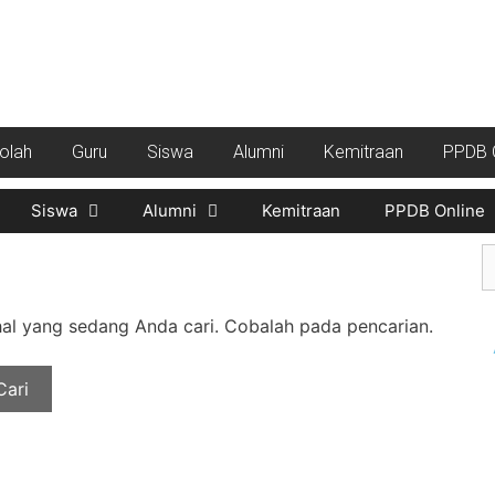
kolah
Guru
Siswa
Alumni
Kemitraan
PPDB O
Siswa
Alumni
Kemitraan
PPDB Online
l yang sedang Anda cari. Cobalah pada pencarian.