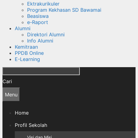
Ektrakurikuler
Program Kekhasan SD Bawamai
Beasiswa
e-Raport
Alumni
Direktori Alumni
Info Alumni
Kemitraan
PPDB Online
E-Learning
Cari
Menu
Home
Profil Sekolah
Visi dan Misi