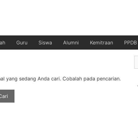
lah
Guru
Siswa
Alumni
Kemitraan
PPDB 
l yang sedang Anda cari. Cobalah pada pencarian.