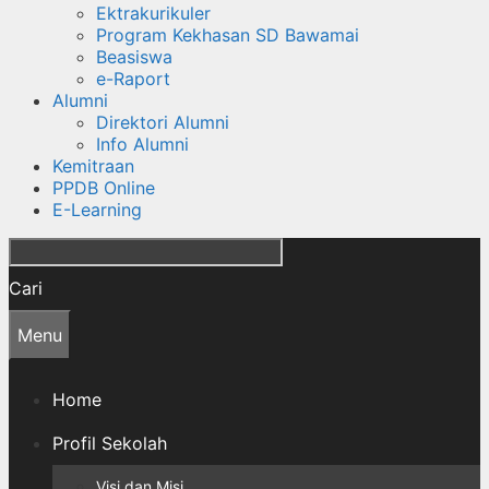
Ektrakurikuler
Program Kekhasan SD Bawamai
Beasiswa
e-Raport
Alumni
Direktori Alumni
Info Alumni
Kemitraan
PPDB Online
E-Learning
Cari
Menu
Home
Profil Sekolah
Visi dan Misi