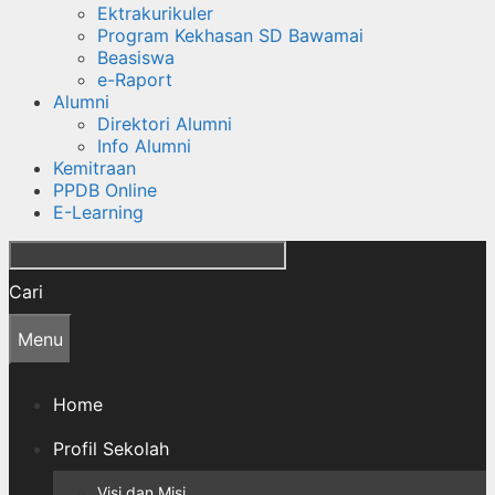
Ektrakurikuler
Program Kekhasan SD Bawamai
Beasiswa
e-Raport
Alumni
Direktori Alumni
Info Alumni
Kemitraan
PPDB Online
E-Learning
Cari
Menu
Home
Profil Sekolah
Visi dan Misi