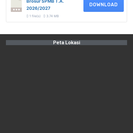
Brosur SPMB T.A.
DOWNLOAD
2026/2027
1 file(s)
3.74 MB
Peta Lokasi