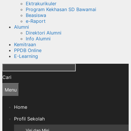
Ektrakurikuler
Program Kekhasan SD Bawamai
Beasiswa
e-Raport
Alumni
Direktori Alumni
Info Alumni
Kemitraan
PPDB Online
E-Learning
Cari
Menu
Home
Profil Sekolah
Visi dan Misi