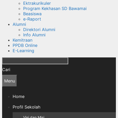
Ektrakurikuler
Program Kekhasan SD Bawamai
Beasiswa
e-Raport
Alumni
Direktori Alumni
Info Alumni
Kemitraan
PPDB Online
E-Learning
Cari
Menu
Home
Profil Sekolah
Visi dan Misi