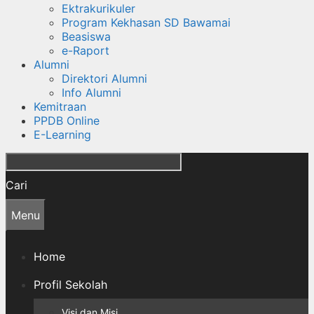
Ektrakurikuler
Program Kekhasan SD Bawamai
Beasiswa
e-Raport
Alumni
Direktori Alumni
Info Alumni
Kemitraan
PPDB Online
E-Learning
Cari
Menu
Home
Profil Sekolah
Visi dan Misi