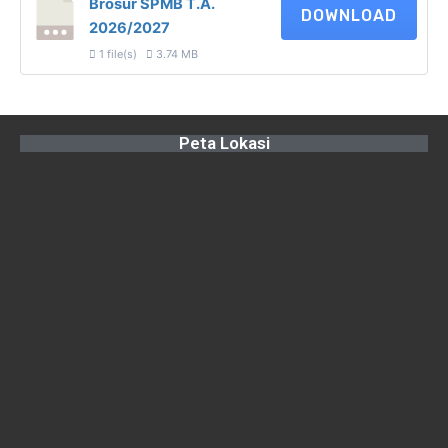
Brosur SPMB T.A.
DOWNLOAD
2026/2027
1 file(s)
3.74 MB
Peta Lokasi