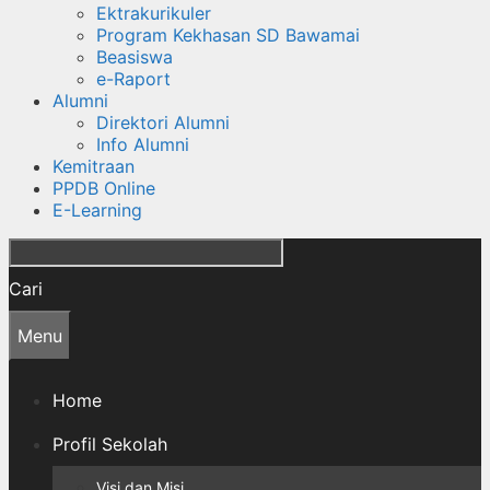
Ektrakurikuler
Program Kekhasan SD Bawamai
Beasiswa
e-Raport
Alumni
Direktori Alumni
Info Alumni
Kemitraan
PPDB Online
E-Learning
Cari
Menu
Home
Profil Sekolah
Visi dan Misi