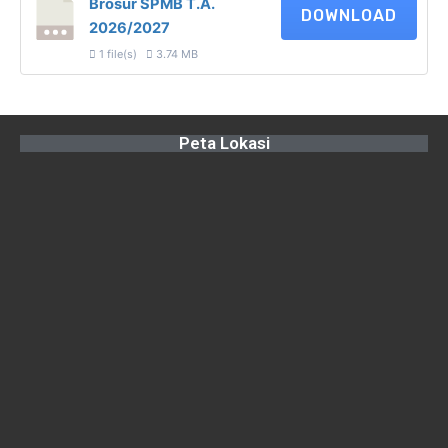
Brosur SPMB T.A.
DOWNLOAD
2026/2027
1 file(s)
3.74 MB
Peta Lokasi