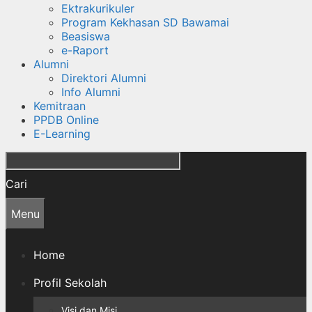
Ektrakurikuler
Program Kekhasan SD Bawamai
Beasiswa
e-Raport
Alumni
Direktori Alumni
Info Alumni
Kemitraan
PPDB Online
E-Learning
Cari
Menu
Home
Profil Sekolah
Visi dan Misi