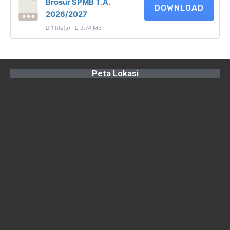
Brosur SPMB T.A.
DOWNLOAD
2026/2027
1 file(s)
3.74 MB
Peta Lokasi